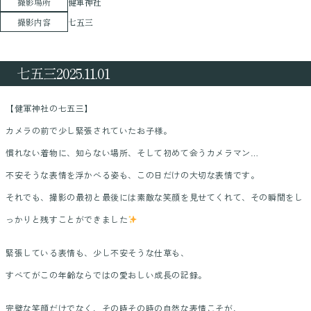
撮影場所
健軍神社
撮影内容
七五三
七五三2025.11.01
【健軍神社の七五三】
カメラの前で少し緊張されていたお子様。
慣れない着物に、知らない場所、そして初めて会うカメラマン…
不安そうな表情を浮かべる姿も、この日だけの大切な表情です。
それでも、撮影の最初と最後には素敵な笑顔を見せてくれて、その瞬間をし
っかりと残すことができました
緊張している表情も、少し不安そうな仕草も、
すべてがこの年齢ならではの愛おしい成長の記録。
完璧な笑顔だけでなく、その時その時の自然な表情こそが、