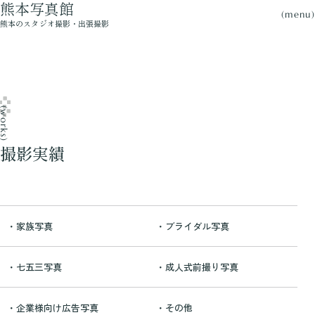
熊本写真館
(menu)
熊本のスタジオ撮影・出張撮影
works)
撮影実績
・家族写真
・ブライダル写真
・七五三写真
・成人式前撮り写真
・企業様向け広告写真
・その他