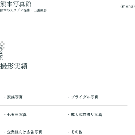
熊本写真館
(menu)
熊本のスタジオ撮影・出張撮影
works)
撮影実績
・家族写真
・ブライダル写真
・七五三写真
・成人式前撮り写真
・企業様向け広告写真
・その他