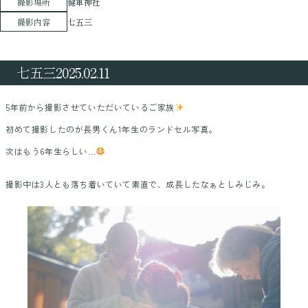
撮影場所
健軍神社
撮影内容
七五三
七五三2025.02.11
5年前から撮影させていただいているご家族
初めて撮影したのが長男くん1年生のランドセル写真。
次はもう6年生らしい…
撮影中は3人とも落ち着いていて素直で、成長したなぁとしみじみ。