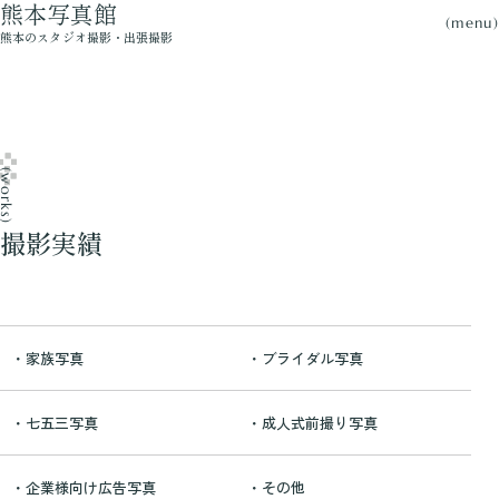
熊本写真館
(menu)
熊本のスタジオ撮影・出張撮影
works)
撮影実績
・家族写真
・ブライダル写真
・七五三写真
・成人式前撮り写真
・企業様向け広告写真
・その他