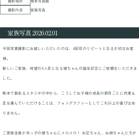
撮影場所
熊本写真館
撮影内容
家族写真
家族写真 2026.02.01
今回写真撮影にお越しいただいたのは、4回目のリピートとなる大切なお客
様。
新しいご家族、待望の4人目となる娘ちゃんの誕生記念にご依頼をいただきま
した。
熊本で数あるスタジオの中から、こうしてお子様の成長の節目ごとに何度も
足を運んでいただけることは、フォトグラファーとしてこれ以上の喜びはあ
りません。
ご家族全員が末っ子の娘ちゃんにメロメロ！ お兄ちゃん、お姉ちゃんたちが